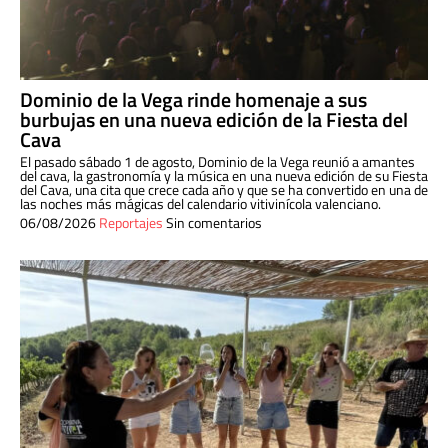
Dominio de la Vega rinde homenaje a sus
burbujas en una nueva edición de la Fiesta del
Cava
El pasado sábado 1 de agosto, Dominio de la Vega reunió a amantes
del cava, la gastronomía y la música en una nueva edición de su Fiesta
del Cava, una cita que crece cada año y que se ha convertido en una de
las noches más mágicas del calendario vitivinícola valenciano.
06/08/2026
Reportajes
Sin comentarios