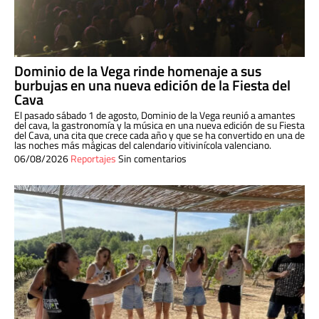
Dominio de la Vega rinde homenaje a sus
burbujas en una nueva edición de la Fiesta del
Cava
El pasado sábado 1 de agosto, Dominio de la Vega reunió a amantes
del cava, la gastronomía y la música en una nueva edición de su Fiesta
del Cava, una cita que crece cada año y que se ha convertido en una de
las noches más mágicas del calendario vitivinícola valenciano.
06/08/2026
Reportajes
Sin comentarios