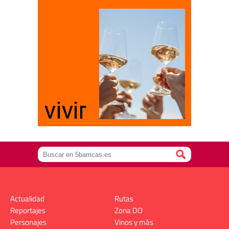
Actualidad
Rutas
Reportajes
Zona DO
Personajes
Vinos y más