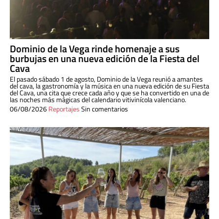
Dominio de la Vega rinde homenaje a sus
burbujas en una nueva edición de la Fiesta del
Cava
El pasado sábado 1 de agosto, Dominio de la Vega reunió a amantes
del cava, la gastronomía y la música en una nueva edición de su Fiesta
del Cava, una cita que crece cada año y que se ha convertido en una de
las noches más mágicas del calendario vitivinícola valenciano.
06/08/2026
Reportajes
Sin comentarios