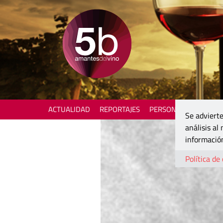
ACTUALIDAD
REPORTAJES
PERSONAJES
ENOTU
Se advierte
análisis al
información
Política de