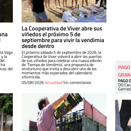
La Cooperativa de Viver abre sus
una
viñedos el próximo 5 de
l
septiembre para vivir la vendimia
desde dentro
 la Vega
El próximo sábado 5 de septiembre de 2026, la
 y la
Cooperativa de Viver volverá a abrir las puertas
del
de sus viñedos para celebrar una nueva edición
 ha
de ‘Tiempo de Vendimia’, una propuesta de
PAGO
cas del
enoturismo que invita a descubrir uno de los
momentos más esperados del calendario
GRAN
vitivinícola.
PAGO 
05/08/2026
Actualidad
Sin comentarios
DO Cav
Garnac