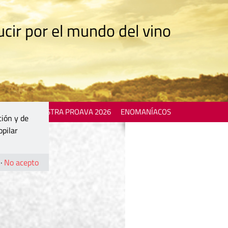
cir por el mundo del vino
 EVENTS
MOSTRA PROAVA 2026
ENOMANÍACOS
ción y de
opilar
·
No acepto