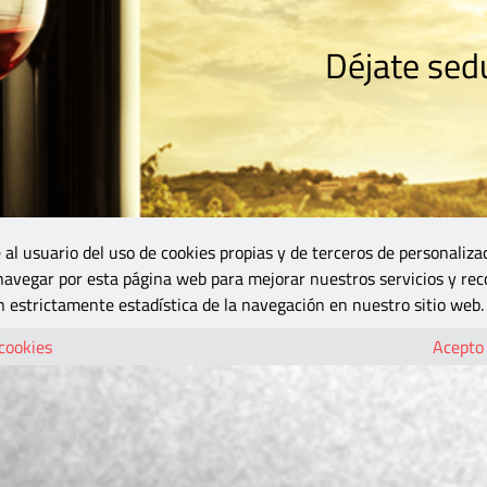
Déjate sedu
RISMO
ZONA DO
VINOS Y MÁS
GASTRONOMÍA
BLOGS
5B
 al usuario del uso de cookies propias y de terceros de personaliza
 navegar por esta página web para mejorar nuestros servicios y rec
 estrictamente estadística de la navegación en nuestro sitio web.
 cookies
Acepto