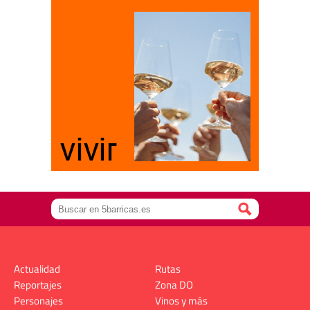
Actualidad
Rutas
Reportajes
Zona DO
Personajes
Vinos y más