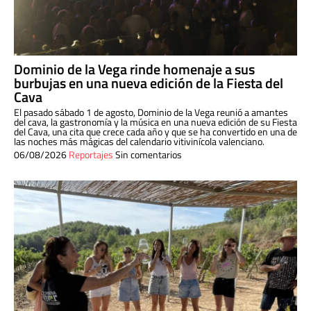
Dominio de la Vega rinde homenaje a sus
burbujas en una nueva edición de la Fiesta del
Cava
El pasado sábado 1 de agosto, Dominio de la Vega reunió a amantes
del cava, la gastronomía y la música en una nueva edición de su Fiesta
del Cava, una cita que crece cada año y que se ha convertido en una de
las noches más mágicas del calendario vitivinícola valenciano.
06/08/2026
Reportajes
Sin comentarios