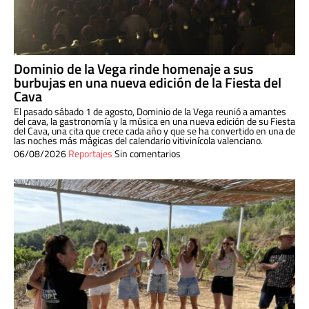
Dominio de la Vega rinde homenaje a sus
burbujas en una nueva edición de la Fiesta del
Cava
El pasado sábado 1 de agosto, Dominio de la Vega reunió a amantes
del cava, la gastronomía y la música en una nueva edición de su Fiesta
del Cava, una cita que crece cada año y que se ha convertido en una de
las noches más mágicas del calendario vitivinícola valenciano.
06/08/2026
Reportajes
Sin comentarios