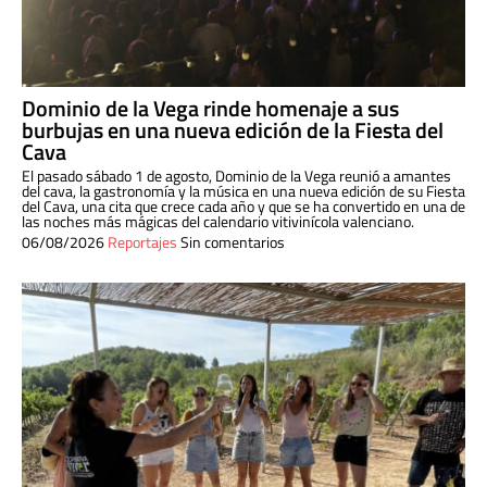
Dominio de la Vega rinde homenaje a sus
burbujas en una nueva edición de la Fiesta del
Cava
El pasado sábado 1 de agosto, Dominio de la Vega reunió a amantes
del cava, la gastronomía y la música en una nueva edición de su Fiesta
del Cava, una cita que crece cada año y que se ha convertido en una de
las noches más mágicas del calendario vitivinícola valenciano.
06/08/2026
Reportajes
Sin comentarios