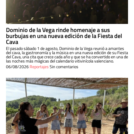
Dominio de la Vega rinde homenaje a sus
burbujas en una nueva edición de la Fiesta del
Cava
El pasado sábado 1 de agosto, Dominio de la Vega reunió a amantes
del cava, la gastronomía y la música en una nueva edición de su Fiesta
del Cava, una cita que crece cada año y que se ha convertido en una de
las noches más mágicas del calendario vitivinícola valenciano.
06/08/2026
Reportajes
Sin comentarios