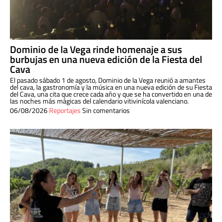
Dominio de la Vega rinde homenaje a sus
burbujas en una nueva edición de la Fiesta del
Cava
El pasado sábado 1 de agosto, Dominio de la Vega reunió a amantes
del cava, la gastronomía y la música en una nueva edición de su Fiesta
del Cava, una cita que crece cada año y que se ha convertido en una de
las noches más mágicas del calendario vitivinícola valenciano.
06/08/2026
Reportajes
Sin comentarios