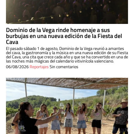
Dominio de la Vega rinde homenaje a sus
burbujas en una nueva edición de la Fiesta del
Cava
El pasado sábado 1 de agosto, Dominio de la Vega reunió a amantes
del cava, la gastronomía y la música en una nueva edición de su Fiesta
del Cava, una cita que crece cada año y que se ha convertido en una de
las noches más mágicas del calendario vitivinícola valenciano.
06/08/2026
Reportajes
Sin comentarios