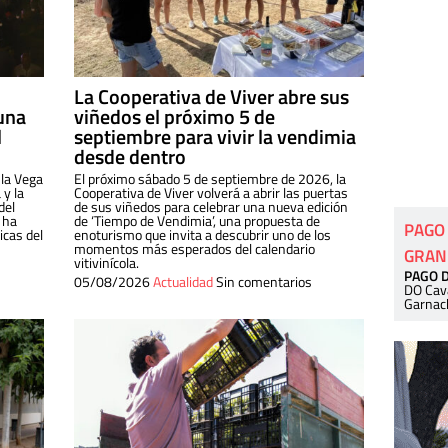
La Cooperativa de Viver abre sus
una
viñedos el próximo 5 de
l
septiembre para vivir la vendimia
desde dentro
 la Vega
El próximo sábado 5 de septiembre de 2026, la
 y la
Cooperativa de Viver volverá a abrir las puertas
del
de sus viñedos para celebrar una nueva edición
 ha
de ‘Tiempo de Vendimia’, una propuesta de
PAGO
cas del
enoturismo que invita a descubrir uno de los
momentos más esperados del calendario
GRAN
vitivinícola.
PAGO 
05/08/2026
Actualidad
Sin comentarios
DO Cav
Garnac