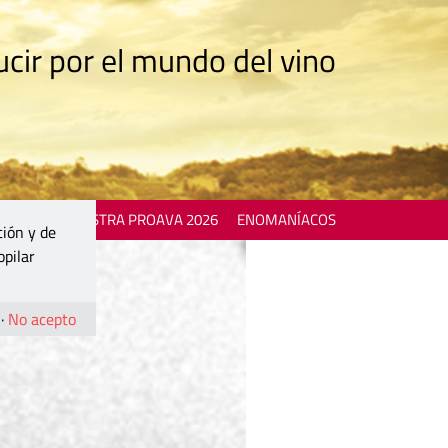
cir por el mundo del vino
 EVENTS
MOSTRA PROAVA 2026
ENOMANÍACOS
ción y de
opilar
·
No acepto