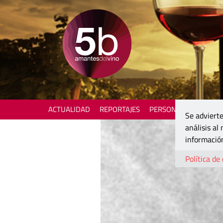
ACTUALIDAD
REPORTAJES
PERSONAJES
ENOTU
Se advierte
análisis al
información
Política de