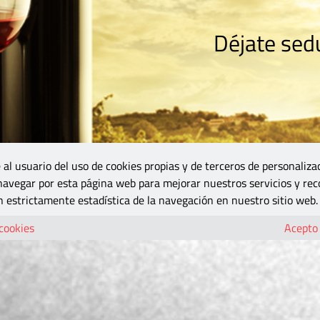
Déjate sedu
RISMO
ZONA DO
VINOS Y MÁS
GASTRONOMÍA
BLOGS
5B
 al usuario del uso de cookies propias y de terceros de personaliza
 navegar por esta página web para mejorar nuestros servicios y rec
 estrictamente estadística de la navegación en nuestro sitio web.
 cookies
Acepto