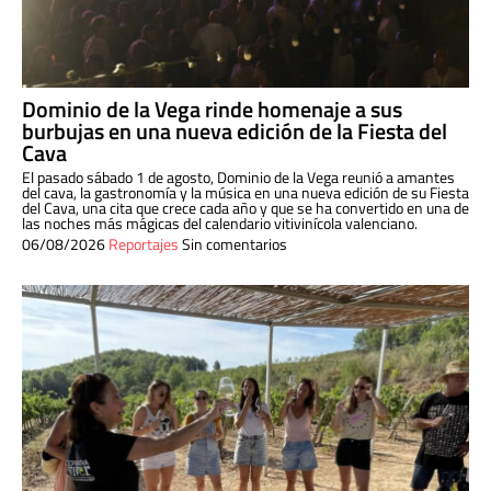
Dominio de la Vega rinde homenaje a sus
burbujas en una nueva edición de la Fiesta del
Cava
El pasado sábado 1 de agosto, Dominio de la Vega reunió a amantes
del cava, la gastronomía y la música en una nueva edición de su Fiesta
del Cava, una cita que crece cada año y que se ha convertido en una de
las noches más mágicas del calendario vitivinícola valenciano.
06/08/2026
Reportajes
Sin comentarios