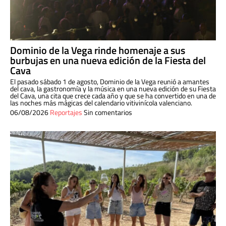
Dominio de la Vega rinde homenaje a sus
burbujas en una nueva edición de la Fiesta del
Cava
El pasado sábado 1 de agosto, Dominio de la Vega reunió a amantes
del cava, la gastronomía y la música en una nueva edición de su Fiesta
del Cava, una cita que crece cada año y que se ha convertido en una de
las noches más mágicas del calendario vitivinícola valenciano.
06/08/2026
Reportajes
Sin comentarios