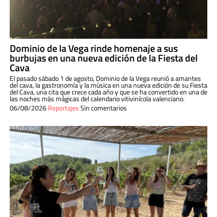
Dominio de la Vega rinde homenaje a sus
burbujas en una nueva edición de la Fiesta del
Cava
El pasado sábado 1 de agosto, Dominio de la Vega reunió a amantes
del cava, la gastronomía y la música en una nueva edición de su Fiesta
del Cava, una cita que crece cada año y que se ha convertido en una de
las noches más mágicas del calendario vitivinícola valenciano.
06/08/2026
Reportajes
Sin comentarios