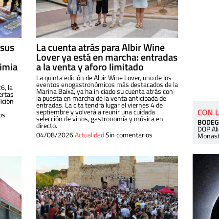
 sus
La cuenta atrás para Albir Wine
Lover ya está en marcha: entradas
dimia
a la venta y aforo limitado
La quinta edición de Albir Wine Lover, uno de los
eventos enogastronómicos más destacados de la
6, la
Marina Baixa, ya ha iniciado su cuenta atrás con
ertas
la puesta en marcha de la venta anticipada de
ición
entradas. La cita tendrá lugar el viernes 4 de
CON 
septiembre y volverá a reunir una cuidada
os
selección de vinos, gastronomía y música en
BODEG
directo.
DOP Al
04/08/2026
Actualidad
Sin comentarios
Monast