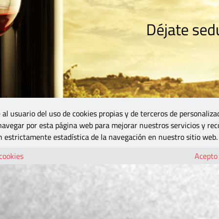
Déjate sedu
RISMO
ZONA DO
VINOS Y MÁS
GASTRONOMÍA
BLOGS
5B
 al usuario del uso de cookies propias y de terceros de personaliza
 navegar por esta página web para mejorar nuestros servicios y rec
 estrictamente estadística de la navegación en nuestro sitio web.
 cookies
Acepto