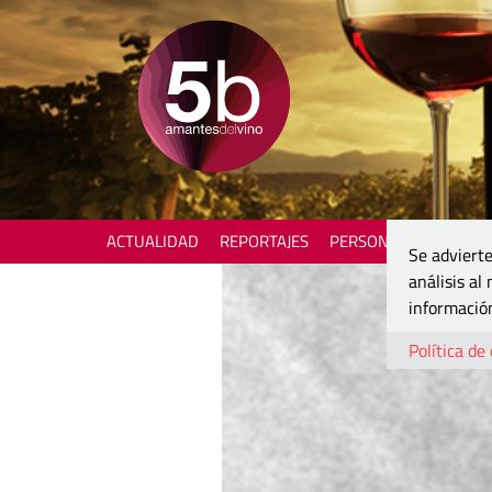
ACTUALIDAD
REPORTAJES
PERSONAJES
ENOTU
Se advierte
análisis al
información
Política de