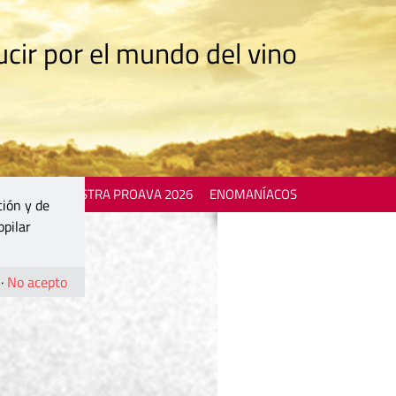
cir por el mundo del vino
 EVENTS
MOSTRA PROAVA 2026
ENOMANÍACOS
ción y de
opilar
·
No acepto