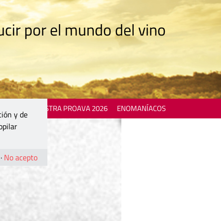
cir por el mundo del vino
 EVENTS
MOSTRA PROAVA 2026
ENOMANÍACOS
ción y de
opilar
·
No acepto