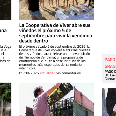
La Cooperativa de Viver abre sus
una
viñedos el próximo 5 de
l
septiembre para vivir la vendimia
desde dentro
 la Vega
El próximo sábado 5 de septiembre de 2026, la
 y la
Cooperativa de Viver volverá a abrir las puertas
del
de sus viñedos para celebrar una nueva edición
 ha
de ‘Tiempo de Vendimia’, una propuesta de
PAGO
cas del
enoturismo que invita a descubrir uno de los
momentos más esperados del calendario
GRAN
vitivinícola.
PAGO 
05/08/2026
Actualidad
Sin comentarios
DO Cav
Garnac