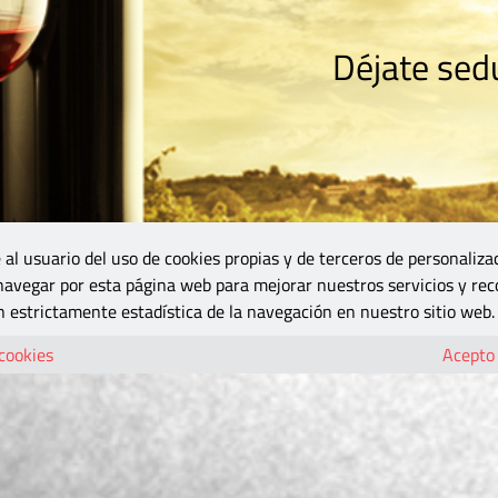
Déjate sedu
RISMO
ZONA DO
VINOS Y MÁS
GASTRONOMÍA
BLOGS
5B
 al usuario del uso de cookies propias y de terceros de personaliza
 navegar por esta página web para mejorar nuestros servicios y rec
 estrictamente estadística de la navegación en nuestro sitio web.
 cookies
Acepto