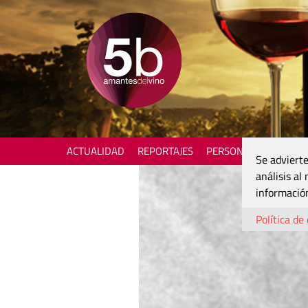
ACTUALIDAD
REPORTAJES
PERSONAJES
ENOTU
Se advierte
análisis al
información
Política de