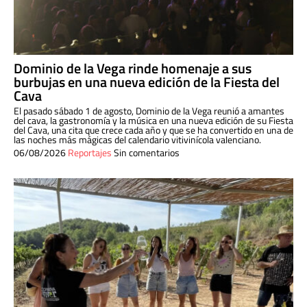
Dominio de la Vega rinde homenaje a sus
burbujas en una nueva edición de la Fiesta del
Cava
El pasado sábado 1 de agosto, Dominio de la Vega reunió a amantes
del cava, la gastronomía y la música en una nueva edición de su Fiesta
del Cava, una cita que crece cada año y que se ha convertido en una de
las noches más mágicas del calendario vitivinícola valenciano.
06/08/2026
Reportajes
Sin comentarios