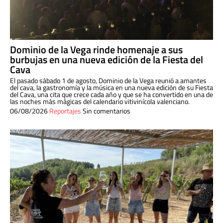
Dominio de la Vega rinde homenaje a sus
burbujas en una nueva edición de la Fiesta del
Cava
El pasado sábado 1 de agosto, Dominio de la Vega reunió a amantes
del cava, la gastronomía y la música en una nueva edición de su Fiesta
del Cava, una cita que crece cada año y que se ha convertido en una de
las noches más mágicas del calendario vitivinícola valenciano.
06/08/2026
Reportajes
Sin comentarios