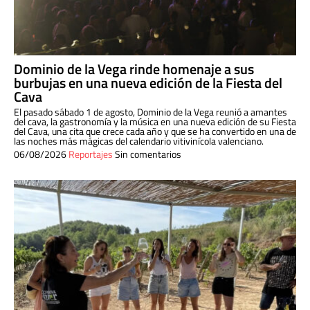
Dominio de la Vega rinde homenaje a sus
burbujas en una nueva edición de la Fiesta del
Cava
El pasado sábado 1 de agosto, Dominio de la Vega reunió a amantes
del cava, la gastronomía y la música en una nueva edición de su Fiesta
del Cava, una cita que crece cada año y que se ha convertido en una de
las noches más mágicas del calendario vitivinícola valenciano.
06/08/2026
Reportajes
Sin comentarios