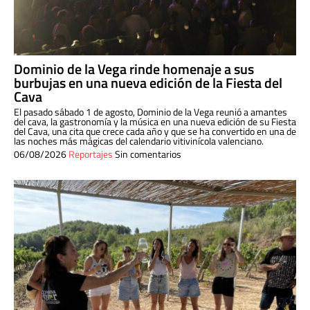
Dominio de la Vega rinde homenaje a sus
burbujas en una nueva edición de la Fiesta del
Cava
El pasado sábado 1 de agosto, Dominio de la Vega reunió a amantes
del cava, la gastronomía y la música en una nueva edición de su Fiesta
del Cava, una cita que crece cada año y que se ha convertido en una de
las noches más mágicas del calendario vitivinícola valenciano.
06/08/2026
Reportajes
Sin comentarios