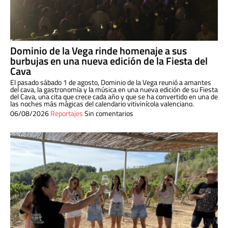
Dominio de la Vega rinde homenaje a sus
burbujas en una nueva edición de la Fiesta del
Cava
El pasado sábado 1 de agosto, Dominio de la Vega reunió a amantes
del cava, la gastronomía y la música en una nueva edición de su Fiesta
del Cava, una cita que crece cada año y que se ha convertido en una de
las noches más mágicas del calendario vitivinícola valenciano.
06/08/2026
Reportajes
Sin comentarios