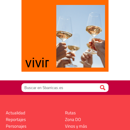
Actualidad
Rutas
Reportajes
Zona DO
Personajes
Vinos y más