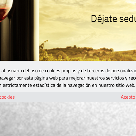
Déjate sedu
RISMO
ZONA DO
VINOS Y MÁS
GASTRONOMÍA
BLOGS
5B
 al usuario del uso de cookies propias y de terceros de personaliza
 navegar por esta página web para mejorar nuestros servicios y rec
 estrictamente estadística de la navegación en nuestro sitio web.
 cookies
Acepto