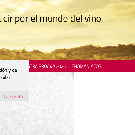
cir por el mundo del vino
 EVENTS
MOSTRA PROAVA 2026
ENOMANÍACOS
ción y de
opilar
·
No acepto