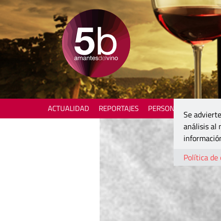
ACTUALIDAD
REPORTAJES
PERSONAJES
ENOTU
Se advierte
análisis al
información
Política de