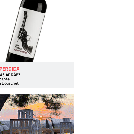
 PERDIDA
AS ARRÁEZ
icante
e Bouschet