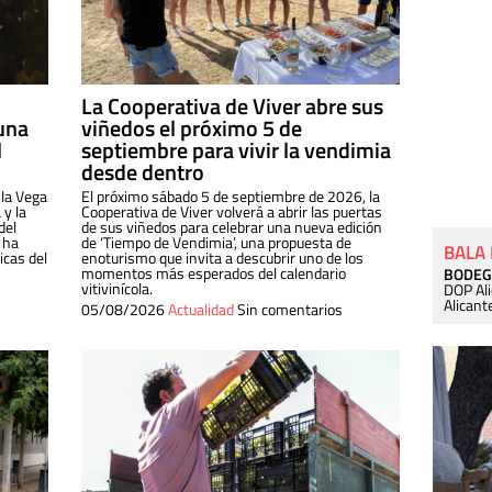
La Cooperativa de Viver abre sus
una
viñedos el próximo 5 de
l
septiembre para vivir la vendimia
desde dentro
 la Vega
El próximo sábado 5 de septiembre de 2026, la
 y la
Cooperativa de Viver volverá a abrir las puertas
del
de sus viñedos para celebrar una nueva edición
 ha
de ‘Tiempo de Vendimia’, una propuesta de
BALA
cas del
enoturismo que invita a descubrir uno de los
momentos más esperados del calendario
BODEG
vitivinícola.
DOP Al
Alicant
05/08/2026
Actualidad
Sin comentarios