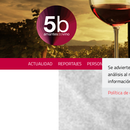
ACTUALIDAD
REPORTAJES
PERSONAJES
ENOTU
Se advierte
análisis al
información
Política de