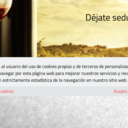
Déjate sedu
RISMO
ZONA DO
VINOS Y MÁS
GASTRONOMÍA
BLOGS
5B
 al usuario del uso de cookies propias y de terceros de personaliza
 navegar por esta página web para mejorar nuestros servicios y rec
 estrictamente estadística de la navegación en nuestro sitio web.
 cookies
Acepto