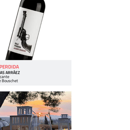
 PERDIDA
AS ARRÁEZ
icante
e Bouschet