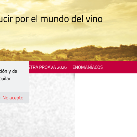
cir por el mundo del vino
 EVENTS
MOSTRA PROAVA 2026
ENOMANÍACOS
ción y de
opilar
·
No acepto