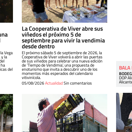
La Cooperativa de Viver abre sus
una
viñedos el próximo 5 de
l
septiembre para vivir la vendimia
desde dentro
 la Vega
El próximo sábado 5 de septiembre de 2026, la
 y la
Cooperativa de Viver volverá a abrir las puertas
del
de sus viñedos para celebrar una nueva edición
 ha
de ‘Tiempo de Vendimia’, una propuesta de
BALA
cas del
enoturismo que invita a descubrir uno de los
momentos más esperados del calendario
BODEG
vitivinícola.
DOP Al
Alicant
05/08/2026
Actualidad
Sin comentarios