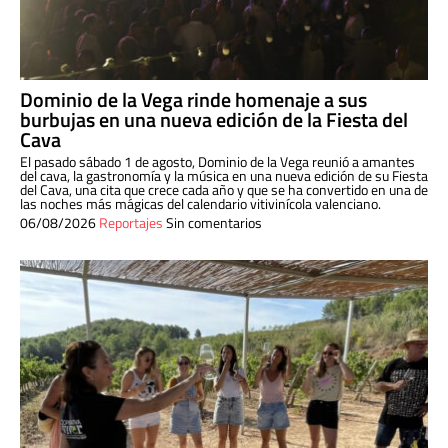
Dominio de la Vega rinde homenaje a sus
burbujas en una nueva edición de la Fiesta del
Cava
El pasado sábado 1 de agosto, Dominio de la Vega reunió a amantes
del cava, la gastronomía y la música en una nueva edición de su Fiesta
del Cava, una cita que crece cada año y que se ha convertido en una de
las noches más mágicas del calendario vitivinícola valenciano.
06/08/2026
Reportajes
Sin comentarios