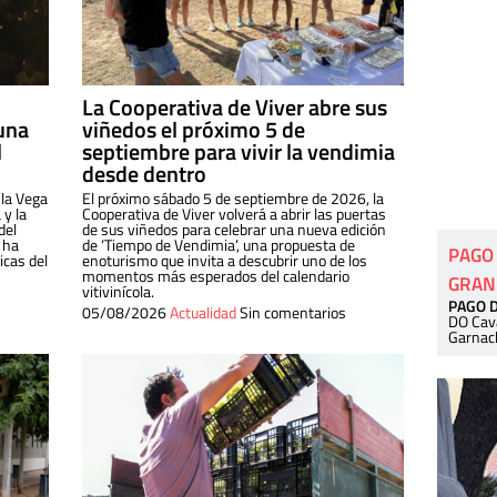
La Cooperativa de Viver abre sus
una
viñedos el próximo 5 de
l
septiembre para vivir la vendimia
desde dentro
 la Vega
El próximo sábado 5 de septiembre de 2026, la
 y la
Cooperativa de Viver volverá a abrir las puertas
del
de sus viñedos para celebrar una nueva edición
 ha
de ‘Tiempo de Vendimia’, una propuesta de
PAGO
cas del
enoturismo que invita a descubrir uno de los
momentos más esperados del calendario
GRAN
vitivinícola.
PAGO 
05/08/2026
Actualidad
Sin comentarios
DO Cav
Garnac