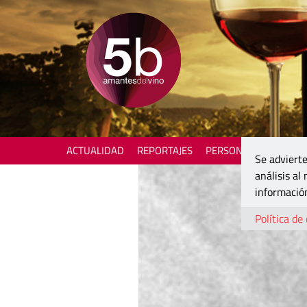
ACTUALIDAD
REPORTAJES
PERSONAJES
ENOTU
Se advierte
análisis al
información
Política de