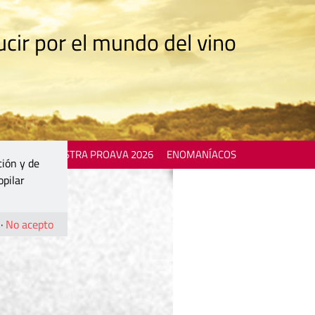
cir por el mundo del vino
 EVENTS
MOSTRA PROAVA 2026
ENOMANÍACOS
ción y de
opilar
·
No acepto