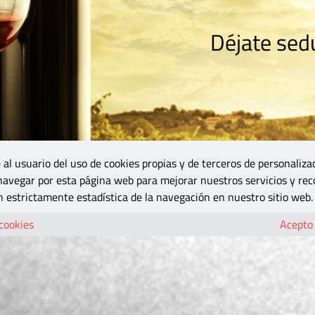
Déjate sedu
RISMO
ZONA DO
VINOS Y MÁS
GASTRONOMÍA
BLOGS
5B
 al usuario del uso de cookies propias y de terceros de personaliza
 navegar por esta página web para mejorar nuestros servicios y rec
 estrictamente estadística de la navegación en nuestro sitio web.
 cookies
Acepto