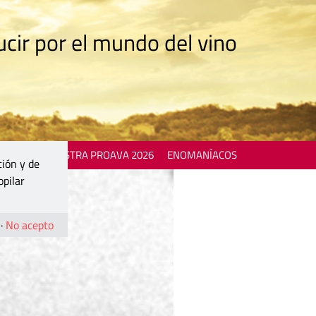
cir por el mundo del vino
 EVENTS
MOSTRA PROAVA 2026
ENOMANÍACOS
ción y de
opilar
·
No acepto