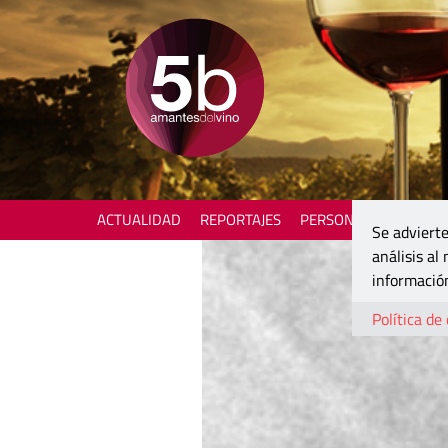
ACTUALIDAD
REPORTAJES
PERSONAJES
ENOTU
Se advierte
análisis al
información
Política de