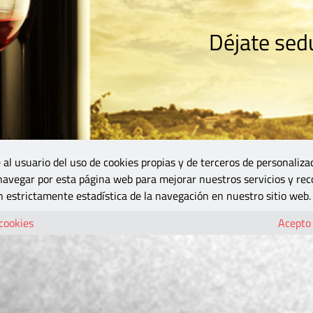
Déjate sedu
RISMO
ZONA DO
VINOS Y MÁS
GASTRONOMÍA
BLOGS
5B
 al usuario del uso de cookies propias y de terceros de personaliza
 navegar por esta página web para mejorar nuestros servicios y rec
 estrictamente estadística de la navegación en nuestro sitio web.
 cookies
Acepto