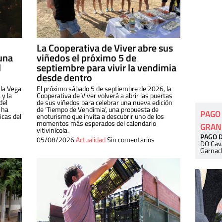
La Cooperativa de Viver abre sus
una
viñedos el próximo 5 de
l
septiembre para vivir la vendimia
desde dentro
 la Vega
El próximo sábado 5 de septiembre de 2026, la
 y la
Cooperativa de Viver volverá a abrir las puertas
del
de sus viñedos para celebrar una nueva edición
 ha
de ‘Tiempo de Vendimia’, una propuesta de
PAGO
cas del
enoturismo que invita a descubrir uno de los
momentos más esperados del calendario
GRAN
vitivinícola.
PAGO 
05/08/2026
Actualidad
Sin comentarios
DO Cav
Garnac