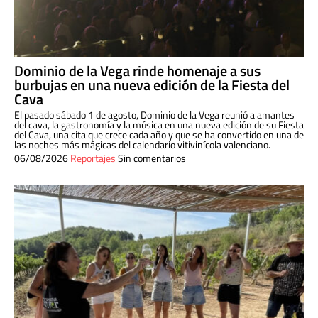
Dominio de la Vega rinde homenaje a sus
burbujas en una nueva edición de la Fiesta del
Cava
El pasado sábado 1 de agosto, Dominio de la Vega reunió a amantes
del cava, la gastronomía y la música en una nueva edición de su Fiesta
del Cava, una cita que crece cada año y que se ha convertido en una de
las noches más mágicas del calendario vitivinícola valenciano.
06/08/2026
Reportajes
Sin comentarios