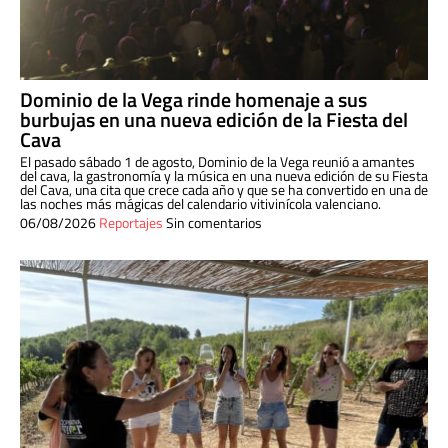
Dominio de la Vega rinde homenaje a sus
burbujas en una nueva edición de la Fiesta del
Cava
El pasado sábado 1 de agosto, Dominio de la Vega reunió a amantes
del cava, la gastronomía y la música en una nueva edición de su Fiesta
del Cava, una cita que crece cada año y que se ha convertido en una de
las noches más mágicas del calendario vitivinícola valenciano.
06/08/2026
Reportajes
Sin comentarios