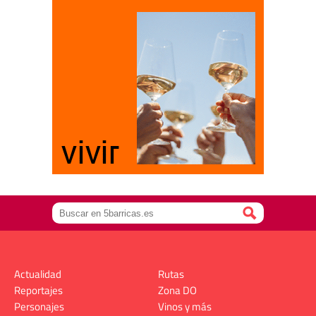
Actualidad
Rutas
Reportajes
Zona DO
Personajes
Vinos y más