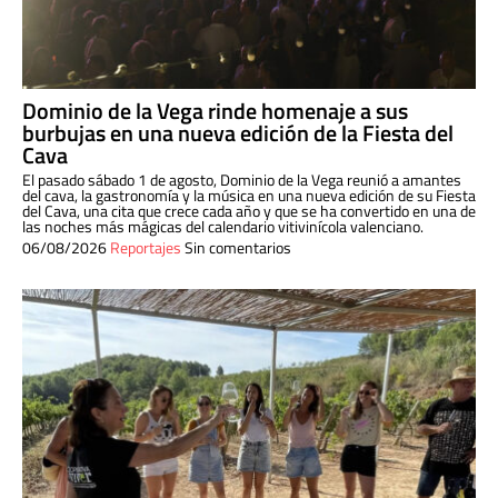
Dominio de la Vega rinde homenaje a sus
burbujas en una nueva edición de la Fiesta del
Cava
El pasado sábado 1 de agosto, Dominio de la Vega reunió a amantes
del cava, la gastronomía y la música en una nueva edición de su Fiesta
del Cava, una cita que crece cada año y que se ha convertido en una de
las noches más mágicas del calendario vitivinícola valenciano.
06/08/2026
Reportajes
Sin comentarios