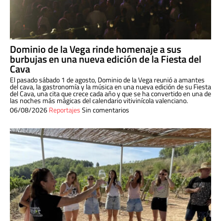
Dominio de la Vega rinde homenaje a sus
burbujas en una nueva edición de la Fiesta del
Cava
El pasado sábado 1 de agosto, Dominio de la Vega reunió a amantes
del cava, la gastronomía y la música en una nueva edición de su Fiesta
del Cava, una cita que crece cada año y que se ha convertido en una de
las noches más mágicas del calendario vitivinícola valenciano.
06/08/2026
Reportajes
Sin comentarios