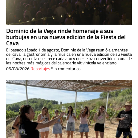
Dominio de la Vega rinde homenaje a sus
burbujas en una nueva edición de la Fiesta del
Cava
El pasado sábado 1 de agosto, Dominio de la Vega reunió a amantes
del cava, la gastronomía y la música en una nueva edición de su Fiesta
del Cava, una cita que crece cada año y que se ha convertido en una de
las noches más mágicas del calendario vitivinícola valenciano.
06/08/2026
Reportajes
Sin comentarios