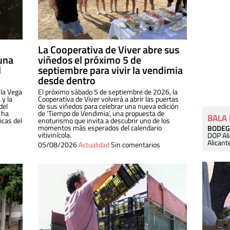
La Cooperativa de Viver abre sus
una
viñedos el próximo 5 de
l
septiembre para vivir la vendimia
desde dentro
 la Vega
El próximo sábado 5 de septiembre de 2026, la
 y la
Cooperativa de Viver volverá a abrir las puertas
del
de sus viñedos para celebrar una nueva edición
 ha
de ‘Tiempo de Vendimia’, una propuesta de
BALA
cas del
enoturismo que invita a descubrir uno de los
momentos más esperados del calendario
BODEG
vitivinícola.
DOP Al
Alicant
05/08/2026
Actualidad
Sin comentarios