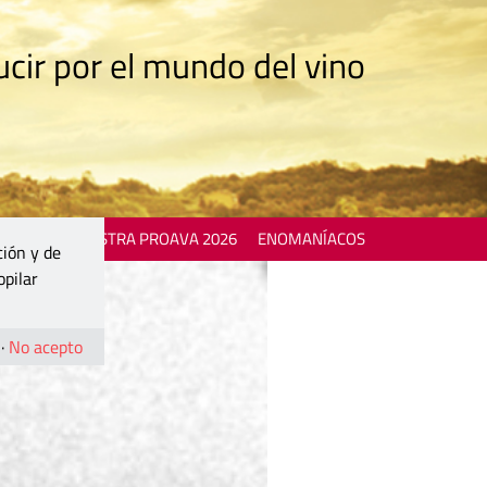
cir por el mundo del vino
 EVENTS
MOSTRA PROAVA 2026
ENOMANÍACOS
ción y de
opilar
·
No acepto