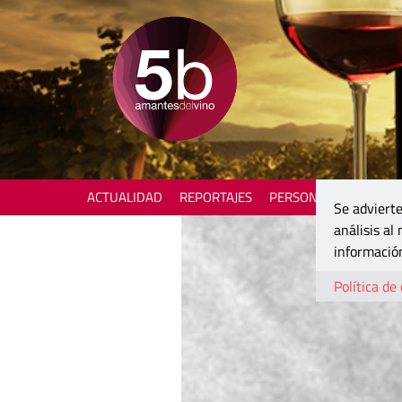
ACTUALIDAD
REPORTAJES
PERSONAJES
ENOTU
Se advierte
análisis al
información
Política de