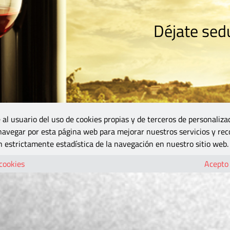
Déjate sedu
RISMO
ZONA DO
VINOS Y MÁS
GASTRONOMÍA
BLOGS
5B
 al usuario del uso de cookies propias y de terceros de personaliza
 navegar por esta página web para mejorar nuestros servicios y rec
 estrictamente estadística de la navegación en nuestro sitio web.
 cookies
Acepto