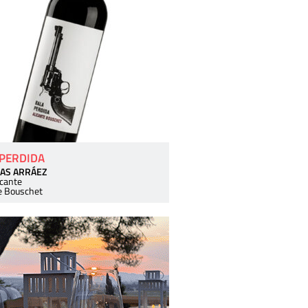
 PERDIDA
AS ARRÁEZ
icante
e Bouschet