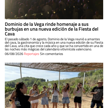
Dominio de la Vega rinde homenaje a sus
burbujas en una nueva edición de la Fiesta del
Cava
El pasado sábado 1 de agosto, Dominio de la Vega reunió a amantes
del cava, la gastronomía y la música en una nueva edición de su Fiesta
del Cava, una cita que crece cada año y que se ha convertido en una de
las noches más mágicas del calendario vitivinícola valenciano.
06/08/2026
Reportajes
Sin comentarios