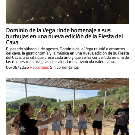
Dominio de la Vega rinde homenaje a sus
burbujas en una nueva edición de la Fiesta del
Cava
El pasado sábado 1 de agosto, Dominio de la Vega reunió a amantes
del cava, la gastronomía y la música en una nueva edición de su Fiesta
del Cava, una cita que crece cada año y que se ha convertido en una de
las noches más mágicas del calendario vitivinícola valenciano.
06/08/2026
Reportajes
Sin comentarios