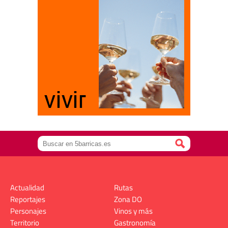
Actualidad
Rutas
Reportajes
Zona DO
Personajes
Vinos y más
Territorio
Gastronomía