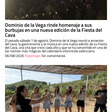
Dominio de la Vega rinde homenaje a sus
burbujas en una nueva edición de la Fiesta del
Cava
El pasado sábado 1 de agosto, Dominio de la Vega reunió a amantes
del cava, la gastronomía y la música en una nueva edición de su Fiesta
del Cava, una cita que crece cada año y que se ha convertido en una de
las noches más mágicas del calendario vitivinícola valenciano.
06/08/2026
Reportajes
Sin comentarios