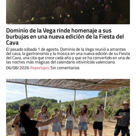
Dominio de la Vega rinde homenaje a sus
burbujas en una nueva edición de la Fiesta del
Cava
El pasado sábado 1 de agosto, Dominio de la Vega reunió a amantes
del cava, la gastronomía y la música en una nueva edición de su Fiesta
del Cava, una cita que crece cada año y que se ha convertido en una de
las noches más mágicas del calendario vitivinícola valenciano.
06/08/2026
Reportajes
Sin comentarios