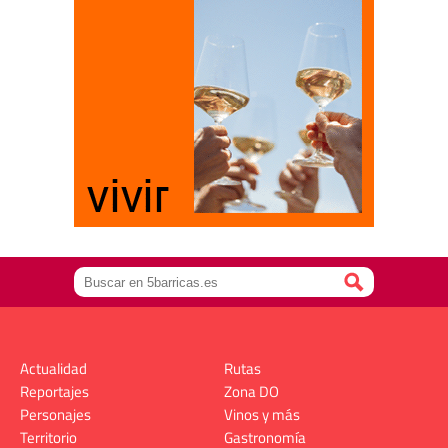
Actualidad
Rutas
Reportajes
Zona DO
Personajes
Vinos y más
Territorio
Gastronomía