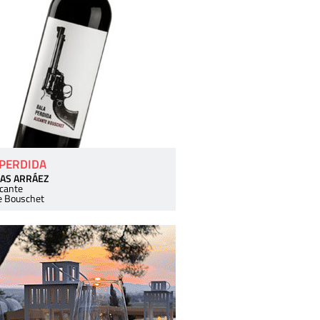
 PERDIDA
AS ARRÁEZ
icante
e Bouschet