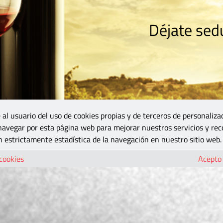
Déjate sedu
RISMO
ZONA DO
VINOS Y MÁS
GASTRONOMÍA
BLOGS
5B
 al usuario del uso de cookies propias y de terceros de personaliza
 navegar por esta página web para mejorar nuestros servicios y rec
 estrictamente estadística de la navegación en nuestro sitio web.
 cookies
Acepto