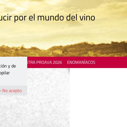
cir por el mundo del vino
 EVENTS
MOSTRA PROAVA 2026
ENOMANÍACOS
ción y de
opilar
·
No acepto