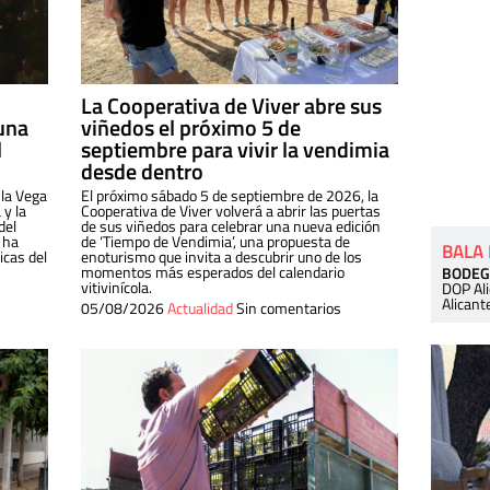
La Cooperativa de Viver abre sus
una
viñedos el próximo 5 de
l
septiembre para vivir la vendimia
desde dentro
 la Vega
El próximo sábado 5 de septiembre de 2026, la
 y la
Cooperativa de Viver volverá a abrir las puertas
del
de sus viñedos para celebrar una nueva edición
 ha
de ‘Tiempo de Vendimia’, una propuesta de
BALA
cas del
enoturismo que invita a descubrir uno de los
momentos más esperados del calendario
BODEG
vitivinícola.
DOP Al
Alicant
05/08/2026
Actualidad
Sin comentarios