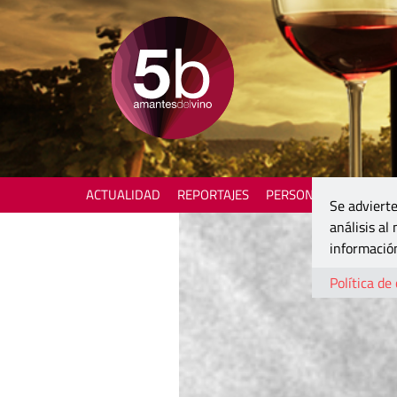
ACTUALIDAD
REPORTAJES
PERSONAJES
ENOTU
Se advierte
análisis al
información
Política de