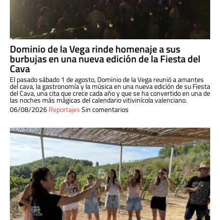
Dominio de la Vega rinde homenaje a sus
burbujas en una nueva edición de la Fiesta del
Cava
El pasado sábado 1 de agosto, Dominio de la Vega reunió a amantes
del cava, la gastronomía y la música en una nueva edición de su Fiesta
del Cava, una cita que crece cada año y que se ha convertido en una de
las noches más mágicas del calendario vitivinícola valenciano.
06/08/2026
Reportajes
Sin comentarios