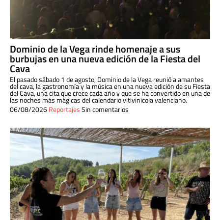
Dominio de la Vega rinde homenaje a sus
burbujas en una nueva edición de la Fiesta del
Cava
El pasado sábado 1 de agosto, Dominio de la Vega reunió a amantes
del cava, la gastronomía y la música en una nueva edición de su Fiesta
del Cava, una cita que crece cada año y que se ha convertido en una de
las noches más mágicas del calendario vitivinícola valenciano.
06/08/2026
Reportajes
Sin comentarios