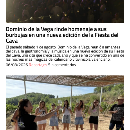
Dominio de la Vega rinde homenaje a sus
burbujas en una nueva edición de la Fiesta del
Cava
El pasado sábado 1 de agosto, Dominio de la Vega reunió a amantes
del cava, la gastronomía y la música en una nueva edición de su Fiesta
del Cava, una cita que crece cada año y que se ha convertido en una de
las noches más mágicas del calendario vitivinícola valenciano.
06/08/2026
Reportajes
Sin comentarios