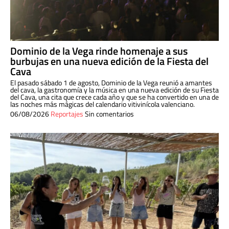
Dominio de la Vega rinde homenaje a sus
burbujas en una nueva edición de la Fiesta del
Cava
El pasado sábado 1 de agosto, Dominio de la Vega reunió a amantes
del cava, la gastronomía y la música en una nueva edición de su Fiesta
del Cava, una cita que crece cada año y que se ha convertido en una de
las noches más mágicas del calendario vitivinícola valenciano.
06/08/2026
Reportajes
Sin comentarios