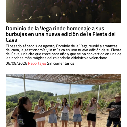
Dominio de la Vega rinde homenaje a sus
burbujas en una nueva edición de la Fiesta del
Cava
El pasado sábado 1 de agosto, Dominio de la Vega reunió a amantes
del cava, la gastronomía y la música en una nueva edición de su Fiesta
del Cava, una cita que crece cada año y que se ha convertido en una de
las noches más mágicas del calendario vitivinícola valenciano.
06/08/2026
Reportajes
Sin comentarios