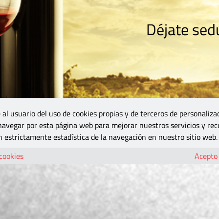
Déjate sedu
RISMO
ZONA DO
VINOS Y MÁS
GASTRONOMÍA
BLOGS
5B
 al usuario del uso de cookies propias y de terceros de personaliza
 navegar por esta página web para mejorar nuestros servicios y rec
 estrictamente estadística de la navegación en nuestro sitio web.
 cookies
Acepto