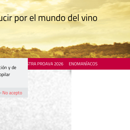
cir por el mundo del vino
 EVENTS
MOSTRA PROAVA 2026
ENOMANÍACOS
ción y de
opilar
·
No acepto