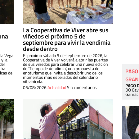
La Cooperativa de Viver abre sus
una
viñedos el próximo 5 de
l
septiembre para vivir la vendimia
desde dentro
 la Vega
El próximo sábado 5 de septiembre de 2026, la
 y la
Cooperativa de Viver volverá a abrir las puertas
del
de sus viñedos para celebrar una nueva edición
 ha
de ‘Tiempo de Vendimia’, una propuesta de
PAGO
cas del
enoturismo que invita a descubrir uno de los
momentos más esperados del calendario
GRAN
vitivinícola.
PAGO 
05/08/2026
Actualidad
Sin comentarios
DO Cav
Garnac