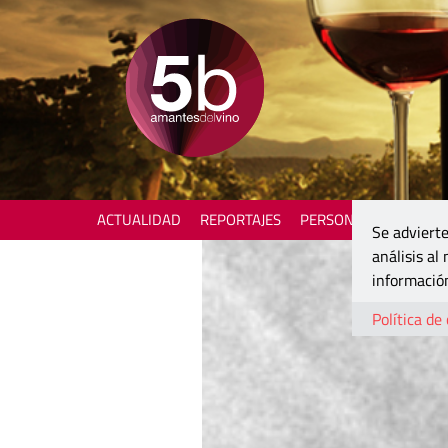
ACTUALIDAD
REPORTAJES
PERSONAJES
ENOTU
Se advierte
análisis al
información
Política de