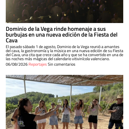
Dominio de la Vega rinde homenaje a sus
burbujas en una nueva edición de la Fiesta del
Cava
El pasado sábado 1 de agosto, Dominio de la Vega reunió a amantes
del cava, la gastronomía y la música en una nueva edición de su Fiesta
del Cava, una cita que crece cada año y que se ha convertido en una de
las noches más mágicas del calendario vitivinícola valenciano.
06/08/2026
Reportajes
Sin comentarios