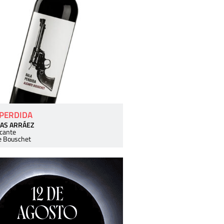
 PERDIDA
AS ARRÁEZ
icante
e Bouschet