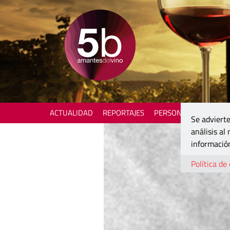
ACTUALIDAD
REPORTAJES
PERSONAJES
ENOTU
Se advierte
análisis al
información
Política de