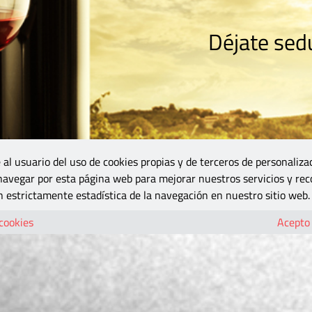
Déjate sedu
RISMO
ZONA DO
VINOS Y MÁS
GASTRONOMÍA
BLOGS
5B
 al usuario del uso de cookies propias y de terceros de personaliza
 navegar por esta página web para mejorar nuestros servicios y rec
 estrictamente estadística de la navegación en nuestro sitio web.
 cookies
Acepto