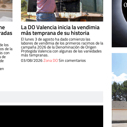
ine
La DO Valencia inicia la vendimia
radas
más temprana de su historia
El lunes 3 de agosto ha dado comienzo las
labores de vendimia de los primeros racimos de la
de los
campaña 2026 de la Denominación de Origen
s de la
Protegida Valencia con algunas de las variedades
ás con
más tempranas.
a de
03/08/2026
Zona DO
Sin comentarios
 de
 en