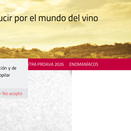
cir por el mundo del vino
 EVENTS
MOSTRA PROAVA 2026
ENOMANÍACOS
ción y de
opilar
·
No acepto