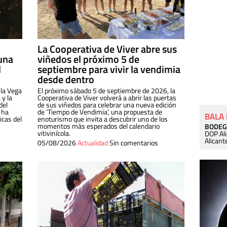
La Cooperativa de Viver abre sus
una
viñedos el próximo 5 de
l
septiembre para vivir la vendimia
desde dentro
 la Vega
El próximo sábado 5 de septiembre de 2026, la
 y la
Cooperativa de Viver volverá a abrir las puertas
del
de sus viñedos para celebrar una nueva edición
 ha
de ‘Tiempo de Vendimia’, una propuesta de
BALA
cas del
enoturismo que invita a descubrir uno de los
momentos más esperados del calendario
BODEG
vitivinícola.
DOP Al
Alicant
05/08/2026
Actualidad
Sin comentarios