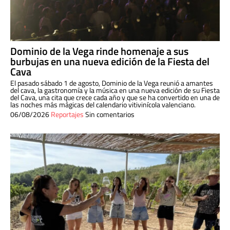
Dominio de la Vega rinde homenaje a sus
burbujas en una nueva edición de la Fiesta del
Cava
El pasado sábado 1 de agosto, Dominio de la Vega reunió a amantes
del cava, la gastronomía y la música en una nueva edición de su Fiesta
del Cava, una cita que crece cada año y que se ha convertido en una de
las noches más mágicas del calendario vitivinícola valenciano.
06/08/2026
Reportajes
Sin comentarios