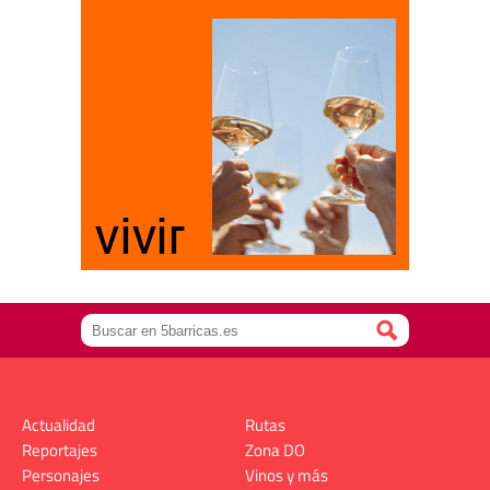
Actualidad
Rutas
Reportajes
Zona DO
Personajes
Vinos y más