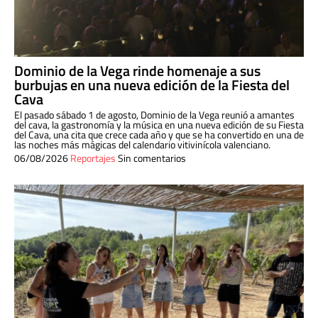
Dominio de la Vega rinde homenaje a sus
burbujas en una nueva edición de la Fiesta del
Cava
El pasado sábado 1 de agosto, Dominio de la Vega reunió a amantes
del cava, la gastronomía y la música en una nueva edición de su Fiesta
del Cava, una cita que crece cada año y que se ha convertido en una de
las noches más mágicas del calendario vitivinícola valenciano.
06/08/2026
Reportajes
Sin comentarios